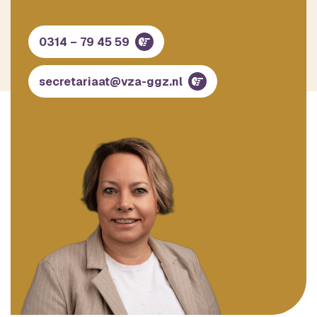
0314 – 79 45 59
secretariaat@vza-ggz.nl