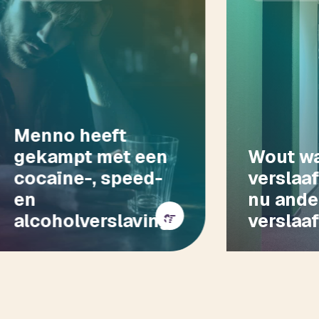
Menno heeft
gekampt met een
Wout w
cocaïne-, speed-
verslaaf
en
nu ande
alcoholverslaving
verslaa