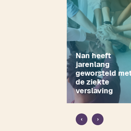
him had
Nan heeft
ange en
jarenlang
geworsteld met
verslaving
de ziekte
lcohol
verslaving
‹
›