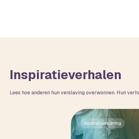
Inspiratieverhalen
Lees hoe anderen hun verslaving overwonnen. Hun verhaa
erslaving
Alcoholverslaving
slaving