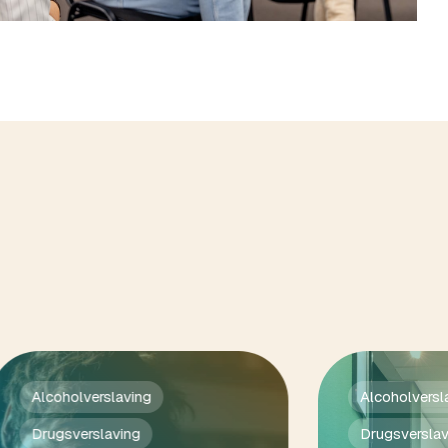
Alcoholverslaving
Alcoholversl
Drugsverslaving
Drugsverslav