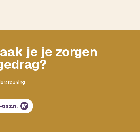
aak je je zorgen
 gedrag?
dersteuning
-ggz.nl