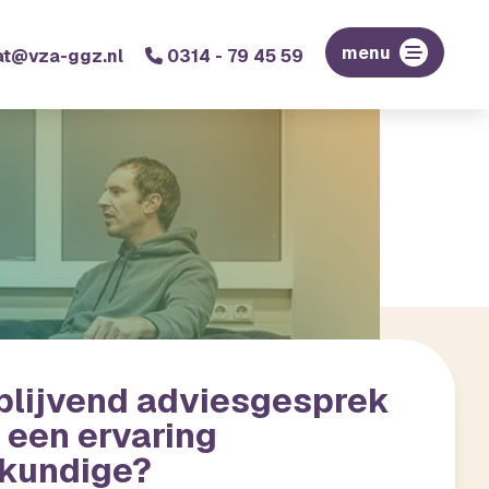
menu
at@vza-ggz.nl
0314 - 79 45 59
jblijvend adviesgesprek
 een ervaring
kundige?