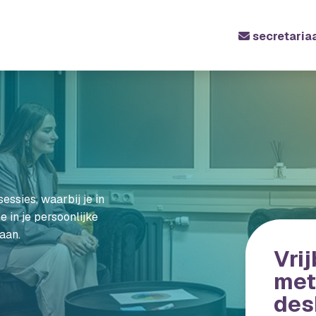
secretaria
essies, waarbij je in
e in je persoonlijke
aan.
Vri
met
des