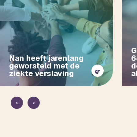
G
Nan heeft jarenlang
6
geworsteld met de
d
ziekte verslaving
a
‹
›