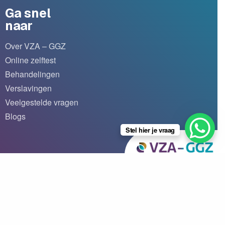
Ga snel
naar
Over VZA – GGZ
Online zelftest
Behandelingen
Verslavingen
Veelgestelde vragen
Blogs
Stel hier je vraag
Ⓒ 2026 VZA-GGZ
|
Algemene voorwaarden
|
Disclaimer
|
Kwaliteitsstatuut
|
Klachtenprocedure
|
Privacyverklaring
|
Cookiestatement