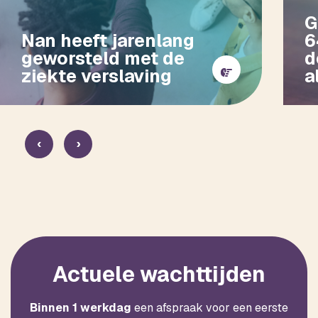
G
Nan heeft jarenlang
6
geworsteld met de
d
ziekte verslaving
a
‹
›
Actuele wachttijden
Binnen 1 werkdag
een afspraak voor een eerste