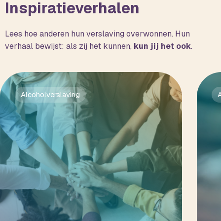
Inspiratieverhalen
Lees hoe anderen hun verslaving overwonnen. Hun
verhaal bewijst: als zij het kunnen,
kun jij het ook
.
Alcoholverslaving
A