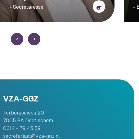
- Secretaresse
- 
‹
›
VZA-GGZ
Terborgseweg 20
7005 BA Doetinchem
0314 - 79 45 59
secretariaat@vza-ggz.nl