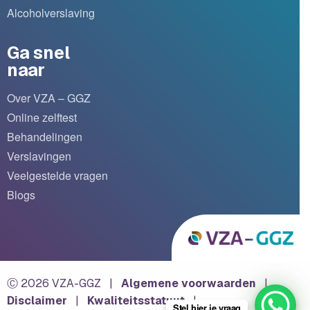
Alcoholverslaving
Ga snel
naar
Over VZA – GGZ
Online zelftest
Behandelingen
Verslavingen
Veelgestelde vragen
Blogs
Ⓒ 2026 VZA-GGZ
|
Algemene voorwaarden
|
Disclaimer
|
Kwaliteitsstatuut
|
Stel hier je vraag